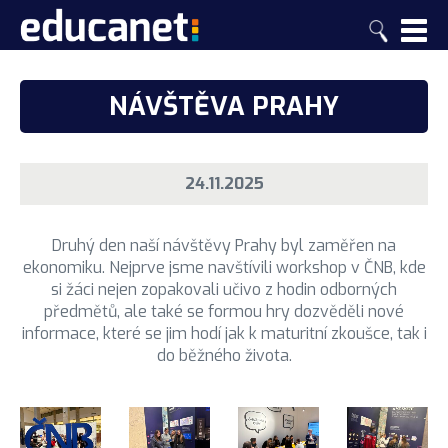
O ŠKOLE
NÁVŠTĚVA PRAHY
PRO UCHAZEČE
ZÁKLADNÍ INFORMACE
PRO STUDENTY A RODIČE
INFORMACE PRO UCHAZEČE
Proč EDUCAnet
24.11.2025
AKCE ŠKOLY
INFORMACE PRO STUDENTY A RODIČE
Dny otevřených dveří
Mezinárodní certifikáty
AKTUALITY
2025/2026
Postupové zkoušky
Druhý den naší návštěvy Prahy byl zaměřen na
Středoškolákem nanečisto
Organizace školního roku
KONTAKTY
ekonomiku. Nejprve jsme navštívili workshop v ČNB, kde
Aktuality & Novinky
2024/2025
Školská rada
si žáci nejen zopakovali učivo z hodin odborných
Proč k nám
Vysoké školy
Kontakt
předmětů, ale také se formou hry dozvěděli nové
2023/2024
Školní poradenské pracoviště
informace, které se jim hodí jak k maturitní zkoušce, tak i
Postupové zkoušky
GDPR
Vedení školy
do běžného života.
2022/2023
Notebook
Školné – denní studium
Vize
Třídní učitelé
Archiv
Dokumenty
Školné – dálkové studium
Historie školy
Pedagogický sbor