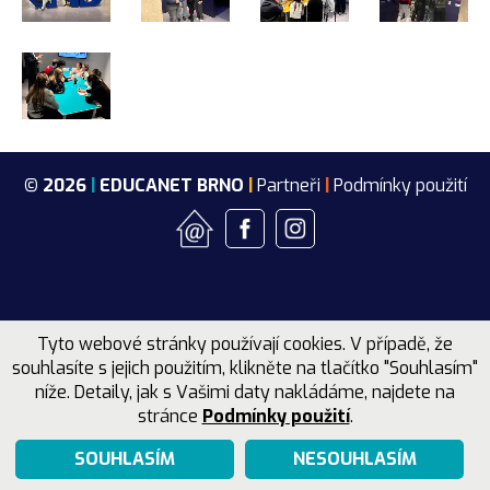
MATURITA
PŘIJÍMAČKY
Učitelé jednotlivých tříd
STUDIJNÍ OBORY
Maturitní témata
Přijímací řízení
Informační technologie
Ostatní kontakty
Další dokumenty
Přípravné kurzy k přijímacím zkouškám
Ekonomické lyceum
Přijímačky nanečisto z českého jazyka a matematiky
Ekonomické lyceum – dálkové studium
STUDIJNÍ PLÁNY
© 2026
|
EDUCANET BRNO
|
Partneři
|
Podmínky použití
Ročník 2025/26
PROJEKTY
Ročník 2024/25
DIGIPROPAST
Ročník 2023/24
Šablony I – OPJAK
Tyto webové stránky používají cookies. V případě, že
Ročník 2022/23
souhlasíte s jejich použitím, klikněte na tlačítko "Souhlasím"
Šablony II
níže. Detaily, jak s Vašimi daty nakládáme, najdete na
stránce
Podmínky použití
.