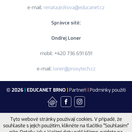
e-mail:
renata.jezkova@educanet.cz
Správce sítě:
Ondřej Loner
mobil: +420 736 691 691
e-mail:
loner@proxytech.cz
© 2026
|
EDUCANET BRNO
|
Partneři
|
Podmínky použití
Tyto webové stránky používají cookies. V případě, že
souhlasíte s jejich použitím, klikněte na tlačítko "Souhlasím"