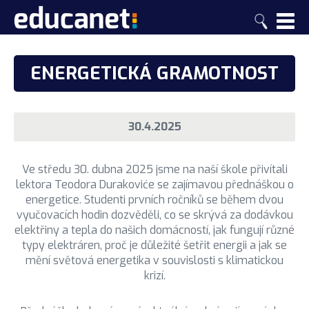
O ŠKOLE
ENERGETICKÁ GRAMOTNOST
PRO UCHAZEČE
ZÁKLADNÍ INFORMACE
PRO STUDENTY A RODIČE
INFORMACE PRO UCHAZEČE
Proč EDUCAnet
30.4.2025
AKCE ŠKOLY
INFORMACE PRO STUDENTY A RODIČE
Dny otevřených dveří
Mezinárodní certifikáty
AKTUALITY
2025/2026
Postupové zkoušky
Ve středu 30. dubna 2025 jsme na naší škole přivítali
Středoškolákem nanečisto
Organizace školního roku
KONTAKTY
lektora Teodora Durakoviće se zajímavou přednáškou o
Aktuality & Novinky
2024/2025
Školská rada
energetice. Studenti prvních ročníků se během dvou
Proč k nám
Vysoké školy
Kontakt
vyučovacích hodin dozvěděli, co se skrývá za dodávkou
2023/2024
Školní poradenské pracoviště
elektřiny a tepla do našich domácností, jak fungují různé
Postupové zkoušky
GDPR
Vedení školy
typy elektráren, proč je důležité šetřit energii a jak se
2022/2023
Notebook
mění světová energetika v souvislosti s klimatickou
Školné – denní studium
Vize
Třídní učitelé
krizí.
Archiv
Dokumenty
Školné – dálkové studium
Historie školy
Pedagogický sbor