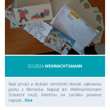
12.1.2024
WEIHNACHTSMANN
Naši prváci a druháci němčináři dostali zajímavou
poštu z Německa. Napsal jim Weihnachtsmann
(Vánoční muž), kterému na začátku prosince
napsali…
Více