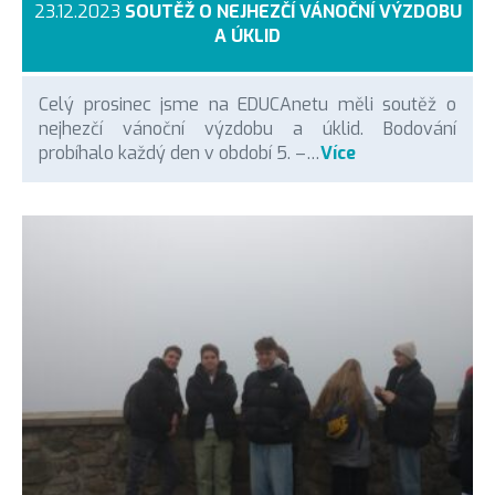
23.12.2023
SOUTĚŽ O NEJHEZČÍ VÁNOČNÍ VÝZDOBU
A ÚKLID
Celý prosinec jsme na EDUCAnetu měli soutěž o
nejhezčí vánoční výzdobu a úklid. Bodování
probíhalo každý den v období 5. –…
Více