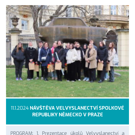
11.1.2024
NÁVŠTĚVA VELVYSLANECTVÍ SPOLKOVÉ
REPUBLIKY NĚMECKO V PRAZE
PROGRAM: 1. Prezentace úkolů Velvyslanectví a