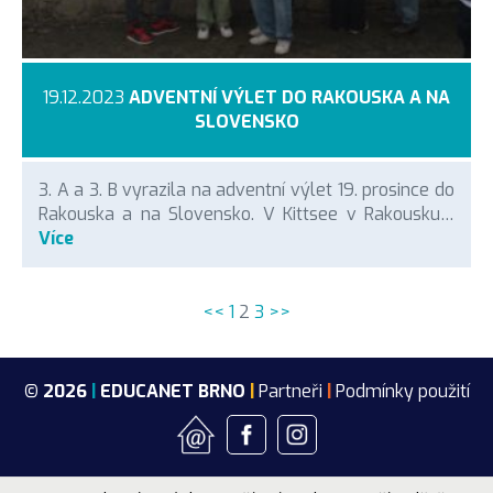
19.12.2023
ADVENTNÍ VÝLET DO RAKOUSKA A NA
SLOVENSKO
3. A a 3. B vyrazila na adventní výlet 19. prosince do
Rakouska a na Slovensko. V Kittsee v Rakousku…
Více
<<
1
2
3
>>
© 2026
|
EDUCANET BRNO
|
Partneři
|
Podmínky použití