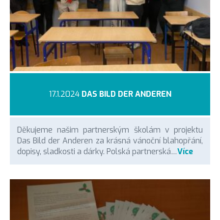
17.1.2024
DAS BILD DER ANDEREN
Děkujeme našim partnerským školám v projektu
Das Bild der Anderen za krásná vánoční blahopřání,
dopisy, sladkosti a dárky. Polská partnerská…
Více